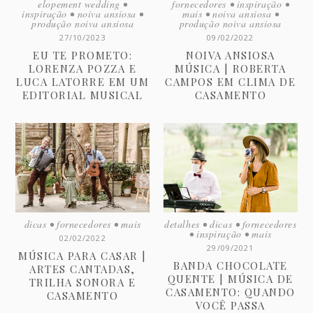
elopement wedding
•
fornecedores
•
inspiração
•
inspiração
•
noiva ansiosa
•
mais
•
noiva ansiosa
•
produção noiva ansiosa
produção noiva ansiosa
27/10/2023
09/02/2022
EU TE PROMETO:
NOIVA ANSIOSA
LORENZA POZZA E
MÚSICA | ROBERTA
LUCA LATORRE EM UM
CAMPOS EM CLIMA DE
EDITORIAL MUSICAL
CASAMENTO
dicas
•
fornecedores
•
mais
detalhes
•
dicas
•
fornecedores
•
inspiração
•
mais
02/02/2022
29/09/2021
MÚSICA PARA CASAR |
BANDA CHOCOLATE
ARTES CANTADAS,
QUENTE | MÚSICA DE
TRILHA SONORA E
CASAMENTO: QUANDO
CASAMENTO
VOCÊ PASSA