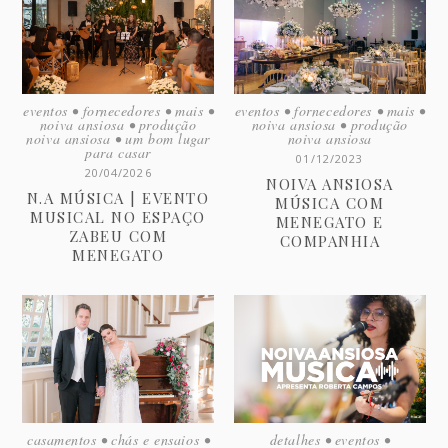
eventos
•
fornecedores
•
mais
•
eventos
•
fornecedores
•
mais
•
noiva ansiosa
•
produção
noiva ansiosa
•
produção
noiva ansiosa
•
um bom lugar
noiva ansiosa
para casar
01/12/2023
20/04/2026
NOIVA ANSIOSA
N.A MÚSICA | EVENTO
MÚSICA COM
MUSICAL NO ESPAÇO
MENEGATO E
ZABEU COM
COMPANHIA
MENEGATO
casamentos
•
chás e ensaios
•
detalhes
•
eventos
•