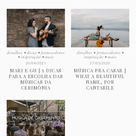
detalhes
•
dicas
•
fornecedores
detalhes
•
fornecedores
•
•
inspiração
•
mais
inspiração
•
mais
20/04/2021
27/05/2020
MARI E GU | 5 DICAS
MÚSICA PRA CASAR |
PARA A ESCOLHA DAS
WHAT A BEAUTIFUL
MÚSICAS DA
NAME, POR
CERIMÔNIA
CANTABILE