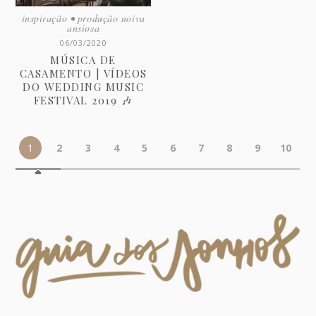
inspiração
•
produção noiva
ansiosa
06/03/2020
MÚSICA DE
CASAMENTO | VÍDEOS
DO WEDDING MUSIC
FESTIVAL 2019 🎶
1
2
3
4
5
6
7
8
9
10