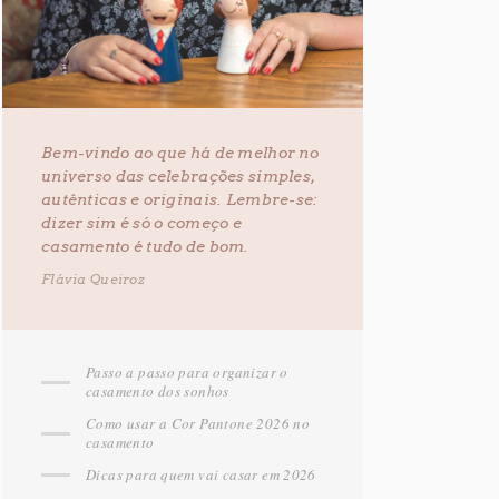
Bem-vindo ao que há de melhor no
universo das celebrações simples,
autênticas e originais. Lembre-se:
dizer sim é só o começo e
casamento é tudo de bom.
Flávia Queiroz
Passo a passo para organizar o
casamento dos sonhos
Como usar a Cor Pantone 2026 no
casamento
Dicas para quem vai casar em 2026