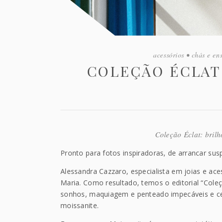
acessórios
•
chás e en
COLEÇÃO ÉCLAT:
Coleção Éclat: bril
Pronto para fotos inspiradoras, de arrancar susp
Alessandra Cazzaro, especialista em joias e ace
Maria. Como resultado, temos o editorial “Coleç
sonhos, maquiagem e penteado impecáveis e cená
moissanite.