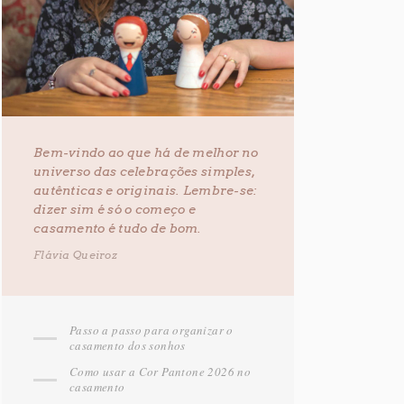
Bem-vindo ao que há de melhor no
universo das celebrações simples,
autênticas e originais. Lembre-se:
dizer sim é só o começo e
casamento é tudo de bom.
Flávia Queiroz
Passo a passo para organizar o
casamento dos sonhos
Como usar a Cor Pantone 2026 no
casamento