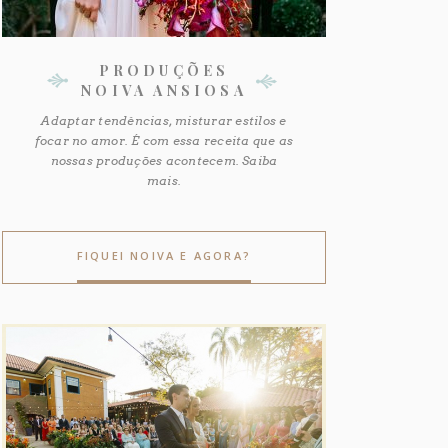
PRODUÇÕES
NOIVA ANSIOSA
Adaptar tendências, misturar estilos e
focar no amor. É com essa receita que as
nossas produções acontecem. Saiba
mais.
FIQUEI NOIVA E AGORA?