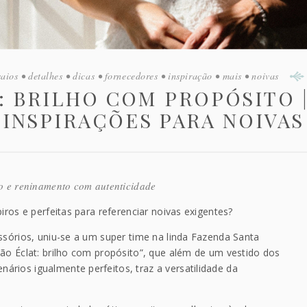
saios
•
detalhes
•
dicas
•
fornecedores
•
inspiração
•
mais
•
noivas
 BRILHO COM PROPÓSITO |
INSPIRAÇÕES PARA NOIVAS
ho e reninamento com autenticidade
iros e perfeitas para referenciar noivas exigentes?
ssórios, uniu-se a um super time na linda Fazenda Santa
ão Éclat: brilho com propósito”, que além de um vestido dos
rios igualmente perfeitos, traz a versatilidade da