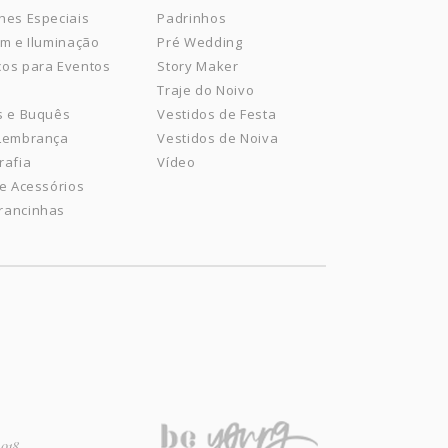
hes Especiais
Padrinhos
om e Iluminação
Pré Wedding
os para Eventos
Story Maker
Traje do Noivo
s e Buquês
Vestidos de Festa
 Lembrança
Vestidos de Noiva
rafia
Vídeo
 e Acessórios
rancinhas
2018