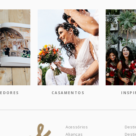
EDORES
CASAMENTOS
INSP
Acessórios
Desti
Alianças
Desti