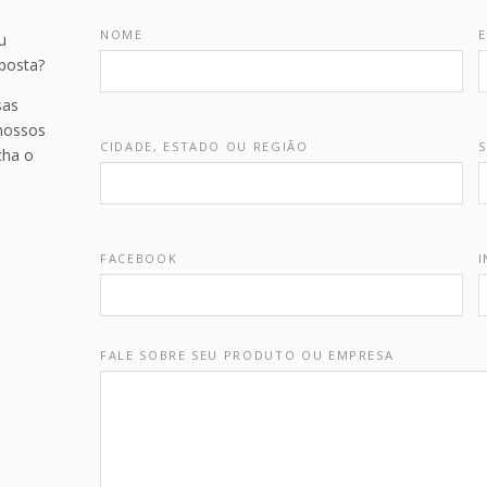
NOME
E
u
posta?
sas
 nossos
CIDADE, ESTADO OU REGIÃO
S
cha o
FACEBOOK
FALE SOBRE SEU PRODUTO OU EMPRESA