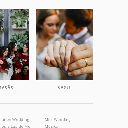
IRAÇÃO
CASEI
nation Wedding
Mini Wedding
nos e Lua de Mel
Música