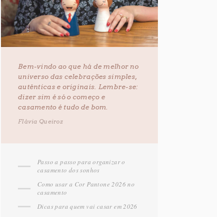
Bem-vindo ao que há de melhor no
universo das celebrações simples,
autênticas e originais. Lembre-se:
dizer sim é só o começo e
casamento é tudo de bom.
Flávia Queiroz
Passo a passo para organizar o
casamento dos sonhos
Como usar a Cor Pantone 2026 no
casamento
Dicas para quem vai casar em 2026