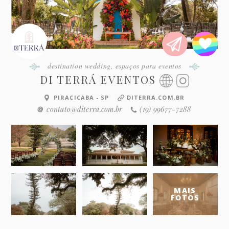
destination wedding
,
espaços para eventos
DI TERRÁ EVENTOS
PIRACICABA - SP
DITERRA.COM.BR
contato@diterra.com.br
(19) 99677-7288
MAIS
FOTOS