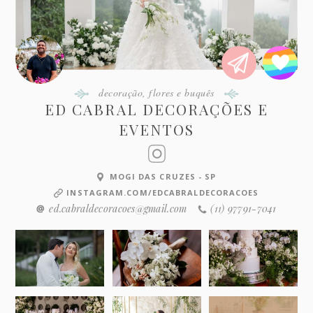
decoração
,
flores e buquês
ED CABRAL DECORAÇÕES E
EVENTOS
MOGI DAS CRUZES - SP
INSTAGRAM.COM/EDCABRALDECORACOES
ed.cabraldecoracoes@gmail.com
(11) 97791-7041