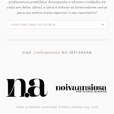
profissionais prediletos. Acompanho e admiro o trabalho de
cada um deles, afinal, a ideia é indicar os fornecedores certos
para um evento muito especial: o seu casamento!
@noivaansiosa
SIGA
NO INSTAGRAM
Todos os direitos reservados ©Noiva Ansiosa 2014-2018