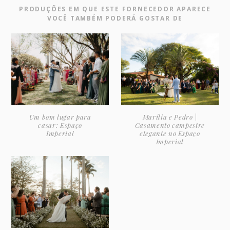
PRODUÇÕES EM QUE ESTE FORNECEDOR APARECE
VOCÊ TAMBÉM PODERÁ GOSTAR DE
Um bom lugar para
Marília e Pedro |
casar: Espaço
Casamento campestre
Imperial
elegante no Espaço
Imperial