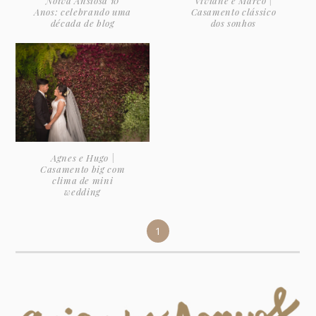
Noiva Ansiosa 10
Viviane e Marco |
Anos: celebrando uma
Casamento clássico
década de blog
dos sonhos
Agnes e Hugo |
Casamento big com
clima de mini
wedding
1