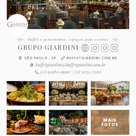
buffet e gastronomia
,
espaços para eventos
GRUPO GIARDINI
SÃO PAULO - SP
BUFFETGIARDINI.COM.BR
buffetgiardini@buffetgiardini.com.br
(11) 91280-9990 | (11) 5035-7100
MAIS
FOTOS