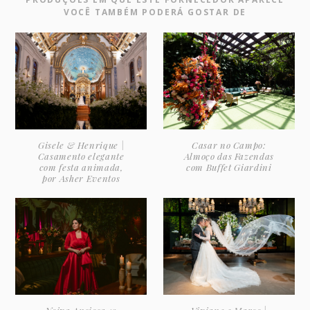
VOCÊ TAMBÉM PODERÁ GOSTAR DE
Gisele & Henrique |
Casar no Campo:
Casamento elegante
Almoço das Fazendas
com festa animada,
com Buffet Giardini
por Asher Eventos