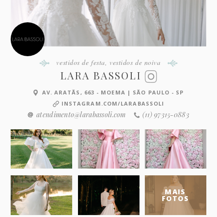
vestidos de festa
,
vestidos de noiva
LARA BASSOLI
AV. ARATÃS, 663 - MOEMA | SÃO PAULO - SP
INSTAGRAM.COM/LARABASSOLI
atendimento@larabassoli.com
(11) 97315-0883
MAIS
FOTOS