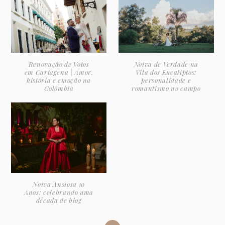
Renovação de Votos
Noiva de Verdade na
em Cartagena | Amor,
Vila dos Eucaliptos:
história e emoção na
personalidade e
Colômbia
romantismo no campo
Noiva Ansiosa 10
Anos: celebrando uma
década de blog