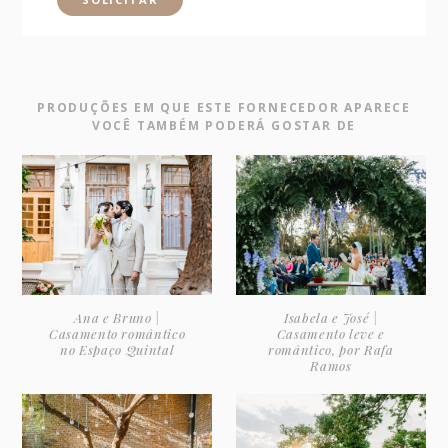
PRODUÇÕES EM QUE ESTE FORNECEDOR APARECE
VOCÊ TAMBÉM PODERÁ GOSTAR DE
Ana e Bruno |
Isabela e José |
Casamento romântico
Casamento leve e
no Espaço Quintal
romântico, por Rafa
Ramos