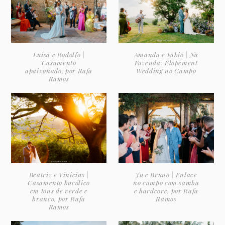
Luísa e Rodolfo |
Amanda e Fabio | Na
Casamento
Fazenda: Elopement
apaixonado, por Rafa
Wedding no Campo
Ramos
Beatriz e Vinicius |
Ju e Bruno | Enlace
Casamento bucólico
no campo com samba
em tons de verde e
e hardcore, por Rafa
branco, por Rafa
Ramos
Ramos