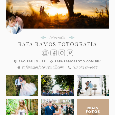
fotografia
RAFA RAMOS FOTOGRAFIA
SÃO PAULO - SP
RAFARAMOSFOTO.COM.BR/
rafaramosfoto@gmail.com
(11) 97247-6677
MAIS
FOTOS