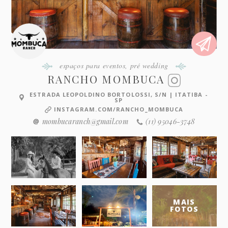
espaços para eventos
,
pré wedding
RANCHO MOMBUCA
ESTRADA LEOPOLDINO BORTOLOSSI, S/N | ITATIBA -
SP
INSTAGRAM.COM/RANCHO_MOMBUCA
mombucaranch@gmail.com
(11) 95046-3748
MAIS
FOTOS