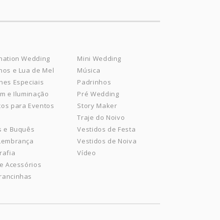
nation Wedding
Mini Wedding
nos e Lua de Mel
Música
hes Especiais
Padrinhos
om e Iluminação
Pré Wedding
os para Eventos
Story Maker
Traje do Noivo
s e Buquês
Vestidos de Festa
 Lembrança
Vestidos de Noiva
rafia
Vídeo
 e Acessórios
rancinhas