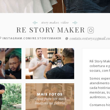
story maker
,
vídeo
RE STORY MAKER
contato.restorys@gmail.c
INSTAGRAM.COM/RE.STORYSMAKER
Rê Story Mak
cobertura e 
sociais, com
Somos exper
atendimento 
cada históri
memórias, t
MAIS FOTOS
autênticos, s
clique para ver mais
imagens na galeria
Contamos his
detalhes e u