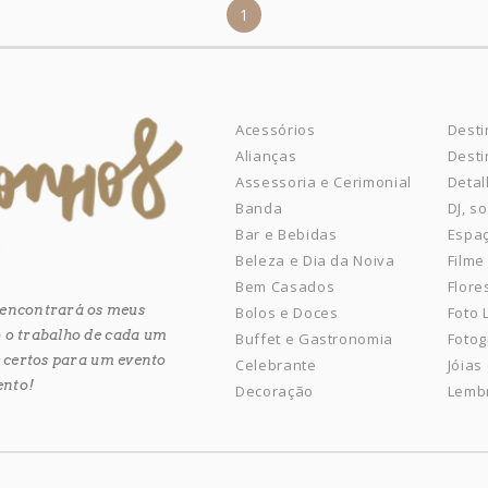
1
Acessórios
Desti
Alianças
Desti
Assessoria e Cerimonial
Detal
Banda
DJ, s
Bar e Bebidas
Espaç
Beleza e Dia da Noiva
Filme
Bem Casados
Flore
ê encontrará os meus
Bolos e Doces
Foto
 o trabalho de cada um
Buffet e Gastronomia
Fotog
es certos para um evento
Celebrante
Jóias
ento!
Decoração
Lemb