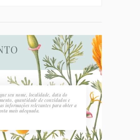
is pura.
NTO