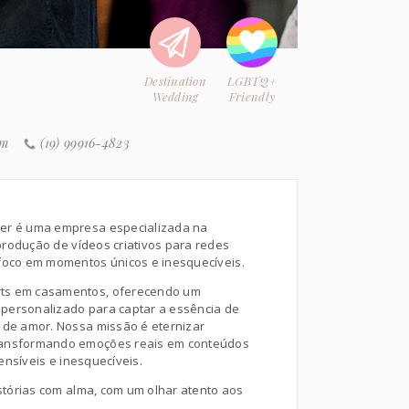
Destination
LGBTQ+
Wedding
Friendly
om
(19) 99916-4823
er é uma empresa especializada na
produção de vídeos criativos para redes
 foco em momentos únicos e inesquecíveis.
ts em casamentos, oferecendo um
personalizado para captar a essência de
a de amor. Nossa missão é eternizar
ransformando emoções reais em conteúdos
ensíveis e inesquecíveis.
tórias com alma, com um olhar atento aos
m coração aberto para registrar o amor em