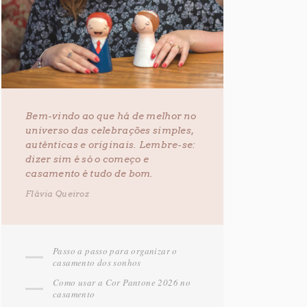
Bem-vindo ao que há de melhor no
universo das celebrações simples,
autênticas e originais. Lembre-se:
dizer sim é só o começo e
casamento é tudo de bom.
Flávia Queiroz
Passo a passo para organizar o
casamento dos sonhos
Como usar a Cor Pantone 2026 no
casamento