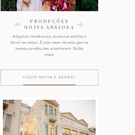
PRODUÇÕES
NOIVA ANSIOSA
Adaptar tendências, misturar estilos e
focar no amor. É com essa receita que as
nossas produções acontecem. Saiba
mais.
FIQUEI NOIVA E AGORA?