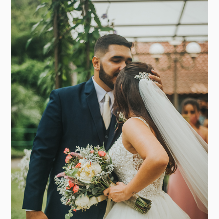
A cerimônia foi perfeita, com a palavra dos nossos
pastores e nosso melhor amigo. Votos, momento de
louvor muito emocionante e a entrada das alianças, que
foi feita por nossos sobrinhos.
Cada padrinho que nos cumprimentava era um
sentimento diferente, pois todos fizeram parte do nosso
processo de uma forma muito única!”.
DETALHES ESPECIAIS DE UM DIA ESPECIAL
“Todas as músicas da nossa cerimônia marcaram nossa
trajetória. Escutá-las no casamento nos trouxe
sentimentos gostosos e nostálgicos! Fora que nosso
músico era incrível, assim como todos os nossos
fornecedores. Criamos laços, sentimos que eram nossos
amigos!
O jantar e a festa foram uma delícia, cada convidado
presente era muito próximo e ficamos felizes em poder
compartilhar esse dia, que foi o mais especial da nossa