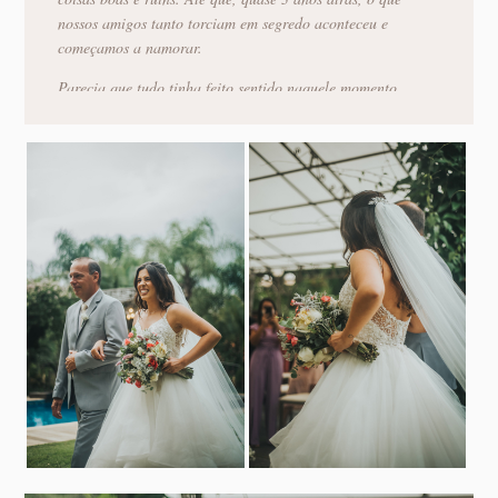
nossos amigos tanto torciam em segredo aconteceu e
começamos a namorar.
Parecia que tudo tinha feito sentido naquele momento,
tudo que vivemos e aprendemos! Um ano e meio depois
noivamos e vivemos grandes milagres a partir de então,
em todas as áreas da vida! Deus nos moldou e nos
preparou para esse dia”.
CASAMENTO
“E que dia! O casamento foi tão incrível que parece que
nem foi verdade!
Me arrumei com minha mãe e três madrinhas em uma
casa próxima ao Ravena Garden. Foram momentos
mágicos e intimistas, cheios de calma, tranquilidade,
emoção e muita, muita chuva!
Ao contrário do que pensei durante esse ano, eu estava
muito calma e tranquila. Já o Victor, a cada convidado
que chegava, chorava rios!