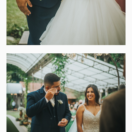
vida, com as pessoas que amamos tanto!
Ahhh, durante o casamento, tivemos muita luz e sol, sem
nadinha de chuva!
Se pudesse definir em algumas palavras seriam:
confiança e provisão. Já sentimos tanta saudade desse
dia! Valeu a pena ter esperado tanto!”.