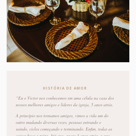
HISTÓRIA DE AMOR
“Eu e Victor nos conhecemos em uma célula na casa dos
nossos melhores amigos e líderes da igreja, 5 anos atrás.
A princípio nos tornamos amigos, vimos a vida um do
outro mudando diversas vezes, pessoas entrando e
saindo, ciclos começando e terminando. Enfim, todas as
coisas boas e ruins. Até que, quase 3 anos atrás, o que