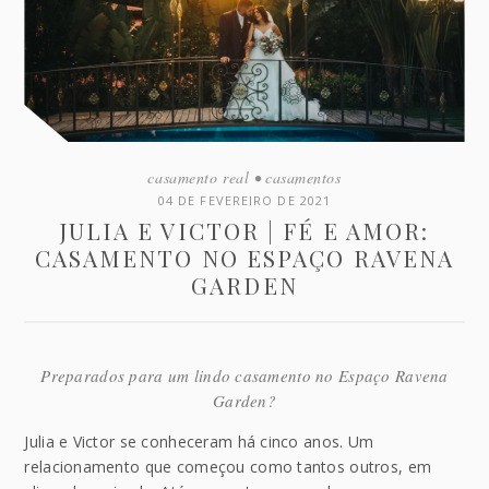
casamento real
•
casamentos
04 DE FEVEREIRO DE 2021
JULIA E VICTOR | FÉ E AMOR:
CASAMENTO NO ESPAÇO RAVENA
GARDEN
Preparados para um lindo casamento no Espaço Ravena
Garden?
Julia e Victor se conheceram há cinco anos. Um
relacionamento que começou como tantos outros, em