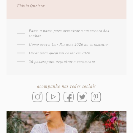
Flávia Queiroz
Passo a passo para organizar o casamento dos
sonhos
Como usar a Cor Pantone 2026 no casamento
Dicas para quem vai casar em 2026
26 passos para organizar o casamento
acompanhe nas redes sociais