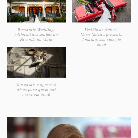
Romantic Wedding:
Vestido de Noiva |
editorial dos sonhos na
Nova Noiva apresenta
Fazenda da Mata
Lúmina, sua coleção
2026
Vou casar, e agora? 6
dicas para quem vai
casar em 2026