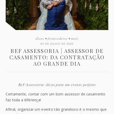
dicas
•
fornecedores
•
mais
03 DE JULHO DE 2020
REF ASSESSORIA | ASSESSOR DE
CASAMENTO: DA CONTRATAÇÃO
AO GRANDE DIA
ReF Assessoria: dicas para um evento perfeito
Certamente, contar com um bom assessor de casamento
faz toda a diferença!
Afinal, organizar um evento tão grandioso é o mesmo que