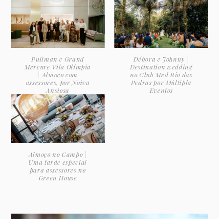
Pullman e Grand
Débora e Johnny |
Mercure Vila Olímpia
Destination wedding
| Almoço com
no Club Med Rio das
assessores, por Noiva
Pedras por Múltipla
Ansiosa
Eventos
Almoço no Campo |
Uma tarde especial
para assessores no
Green House