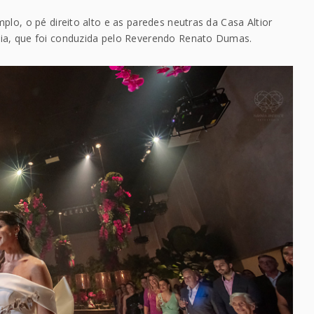
plo, o pé direito alto e as paredes neutras da Casa Altior
ia, que foi conduzida pelo Reverendo Renato Dumas.