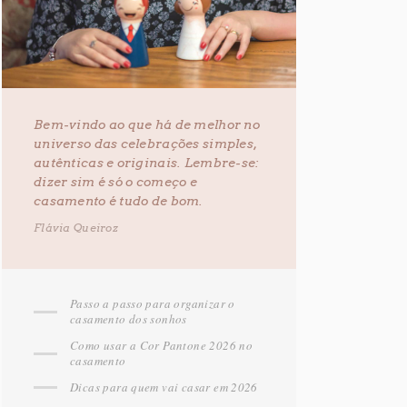
Bem-vindo ao que há de melhor no
universo das celebrações simples,
autênticas e originais. Lembre-se:
dizer sim é só o começo e
casamento é tudo de bom.
Flávia Queiroz
Passo a passo para organizar o
casamento dos sonhos
Como usar a Cor Pantone 2026 no
casamento
Dicas para quem vai casar em 2026