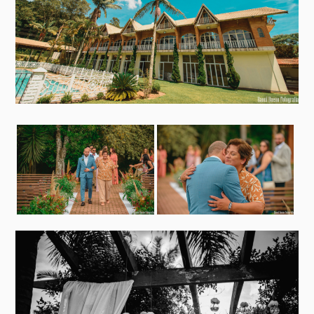
do Mar Casado, e um pedido de viver muito mais coisas
juntos foi feito. Foi nosso primeiro SIM”.
UMA LINDA TROCA DE ALIANÇAS AO AR
LIVRE
“Conversávamos sobre casamento e sabíamos que esse
era nosso próximo passo. Apesar das diferenças,
sabíamos o quanto gostaríamos de dividir a vida.
Passamos bastante tempo juntos na pandemia e isso só
mostrou como é gostoso uma vida bem pertinho e o
prazer de uma comida feita em casa, a quatro mãos.
Ao completar 2 anos de namoro, em 19/08/2020, veio o
pedido de casamento cheio de surpresas, com muitos
detalhes pensados e planejados. Nosso ano, nossa casa e
o pedido de viver e construir uma família juntos. Foi
nosso segundo SIM.
E em 25/01/2021 decidimos selar nossa história, na data
do aniversário de São Paulo, cidade que nos acolhe e
que nos proporcionou nosso encontro.