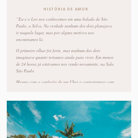
HISTÓRIA DE AMOR
“Eu e o Leo nos conhecemos em uma balada de São
Paulo, a Selva. Na verdade nenhum dos dois planejava
ir naquele lugar, mas por alguns motivos nos
encontramos lá.
O primeiro olhar foi forte, mas nenhum dos dois
imaginava quanto teríamos ainda para viver. Em menos
de 24 horas já estávamos nos vendo novamente, na Sala
São Paulo.
Mesmo com a confusão de um Uber e contratempos com
horário e convites, nosso segundo encontro aconteceu.
Dali pra frente não desgrudamos mais. Almoço
vegetariano, pizzas, coxinhas de jaca, rolês, praia,
jantinhas e cafés da manhã, filmes e muitos passeios por
São Paulo completaram nossa história.
No dia 21/01/2019, cheio de surpresa e muito amor, uma
aliança foi entregue no por do sol, ajoelhados na junção