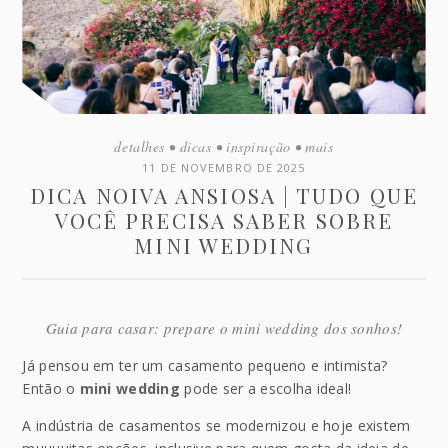
detalhes
•
dicas
•
inspiração
•
mais
11 DE NOVEMBRO DE 2025
DICA NOIVA ANSIOSA | TUDO QUE
VOCÊ PRECISA SABER SOBRE
MINI WEDDING
Guia para casar: prepare o mini wedding dos sonhos!
Já pensou em ter um casamento pequeno e intimista?
Então o
mini wedding
pode ser a escolha ideal!
A indústria de casamentos se modernizou e hoje existem