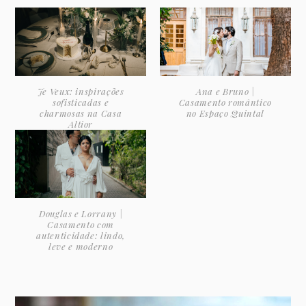
Je Veux: inspirações
Ana e Bruno |
sofisticadas e
Casamento romântico
charmosas na Casa
no Espaço Quintal
Altior
Douglas e Lorrany |
Casamento com
autenticidade: lindo,
leve e moderno