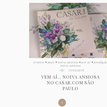
eventos
•
mais
•
noiva ansiosa
•
por aí
•
produçã
noiva ansiosa
17/05/2019
VEM AÍ… NOIVA ANSIOSA
NO CASAR.COM SÃO
PAULO
1