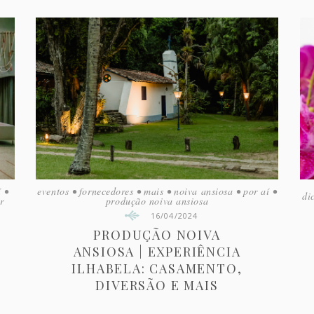
í
•
eventos
•
fornecedores
•
mais
•
noiva ansiosa
•
por aí
•
di
r
produção noiva ansiosa
16/04/2024
PRODUÇÃO NOIVA
ANSIOSA | EXPERIÊNCIA
ILHABELA: CASAMENTO,
DIVERSÃO E MAIS