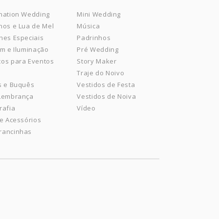
nation Wedding
Mini Wedding
nos e Lua de Mel
Música
hes Especiais
Padrinhos
om e Iluminação
Pré Wedding
os para Eventos
Story Maker
Traje do Noivo
s e Buquês
Vestidos de Festa
 Lembrança
Vestidos de Noiva
rafia
Vídeo
 e Acessórios
rancinhas