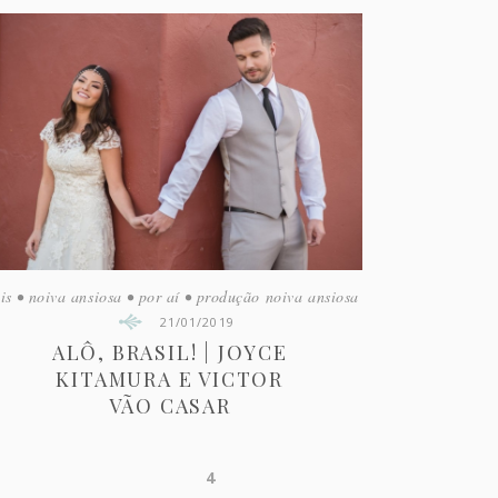
is
•
noiva ansiosa
•
por aí
•
produção noiva ansiosa
21/01/2019
ALÔ, BRASIL! | JOYCE
KITAMURA E VICTOR
VÃO CASAR
4