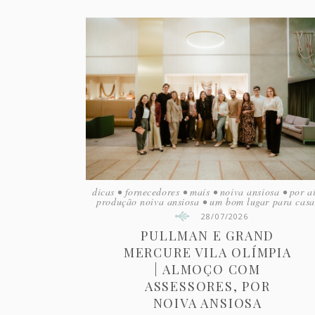
dicas
•
fornecedores
•
mais
•
noiva ansiosa
•
por a
produção noiva ansiosa
•
um bom lugar para casa
28/07/2026
PULLMAN E GRAND
MERCURE VILA OLÍMPIA
| ALMOÇO COM
ASSESSORES, POR
NOIVA ANSIOSA