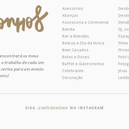
Acessórios
Desti
Alianças
Desti
Assessoria e Cerimonial
Detal
Banda
DJ, s
Bar e Bebidas
Espaç
Beleza e Dia da Noiva
Filme
Bem Casados
Flore
ê encontrará os meus
Bolos e Doces
Foto
 o trabalho de cada um
Buffet e Gastronomia
Fotog
es certos para um evento
Celebrante
Jóias
ento!
Decoração
Lemb
@noivaansiosa
SIGA
NO INSTAGRAM