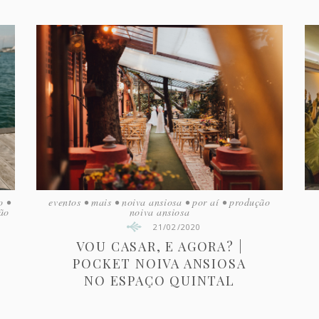
o
•
eventos
•
mais
•
noiva ansiosa
•
por aí
•
produção
ão
noiva ansiosa
21/02/2020
VOU CASAR, E AGORA? |
POCKET NOIVA ANSIOSA
NO ESPAÇO QUINTAL