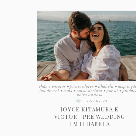
chás e ensaios
•
fornecedores
•
ilhabela
•
inspiraçã
lua de mel
•
mais
•
noiva ansiosa
•
por aí
•
produç
noiva ansiosa
22/03/2020
JOYCE KITAMURA E
VICTOR | PRÉ WEDDING
EM ILHABELA