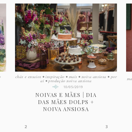
o
chás e ensaios
•
inspiração
•
mais
•
noiva ansiosa
•
por
ma
aí
•
produção noiva ansiosa
10/05/2019
NOIVAS E MÃES | DIA
DAS MÃES DOLPS +
NOIVA ANSIOSA
2
3