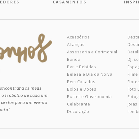
EDORES
CASAMENTOS
INSP
Acessórios
Desti
Alianças
Desti
Assessoria e Cerimonial
Detal
Banda
DJ, s
Bar e Bebidas
Espaç
Beleza e Dia da Noiva
Filme
Bem Casados
Flore
ê encontrará os meus
Bolos e Doces
Foto
 o trabalho de cada um
Buffet e Gastronomia
Fotog
es certos para um evento
Celebrante
Jóias
ento!
Decoração
Lemb