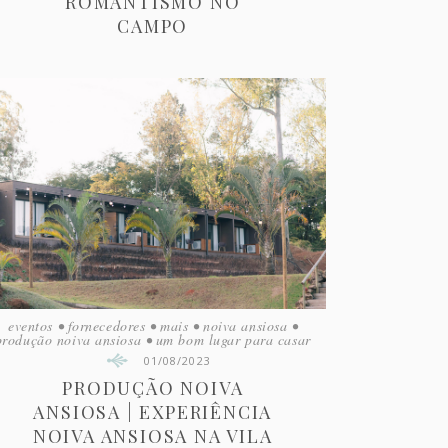
ROMANTISMO NO
CAMPO
eventos
•
fornecedores
•
mais
•
noiva ansiosa
•
produção noiva ansiosa
•
um bom lugar para casar
01/08/2023
PRODUÇÃO NOIVA
ANSIOSA | EXPERIÊNCIA
NOIVA ANSIOSA NA VILA