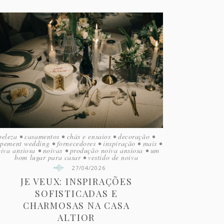
beleza
•
casamentos
•
chás e ensaios
•
decoração
•
opement wedding
•
fornecedores
•
inspiração
•
mais
•
iva ansiosa
•
noivas
•
produção noiva ansiosa
•
um
bom lugar para casar
•
vestido de noiva
27/04/2026
JE VEUX: INSPIRAÇÕES
SOFISTICADAS E
CHARMOSAS NA CASA
ALTIOR