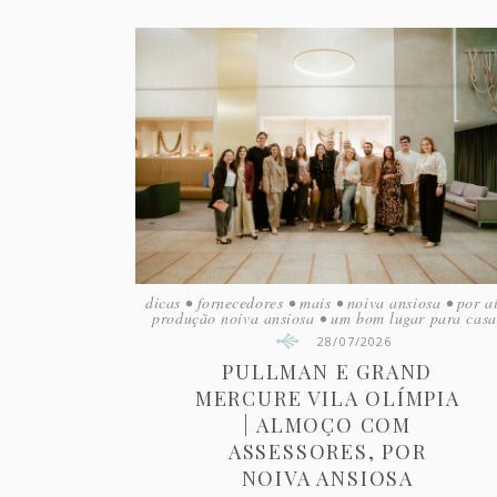
dicas
•
fornecedores
•
mais
•
noiva ansiosa
•
por a
produção noiva ansiosa
•
um bom lugar para casa
28/07/2026
PULLMAN E GRAND
MERCURE VILA OLÍMPIA
| ALMOÇO COM
ASSESSORES, POR
NOIVA ANSIOSA