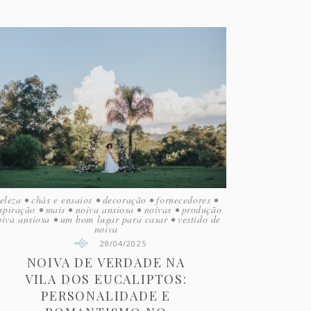
eleza
•
chás e ensaios
•
decoração
•
fornecedores
•
spiração
•
mais
•
noiva ansiosa
•
noivas
•
produção
oiva ansiosa
•
um bom lugar para casar
•
vestido de
noiva
28/04/2025
NOIVA DE VERDADE NA
VILA DOS EUCALIPTOS:
PERSONALIDADE E