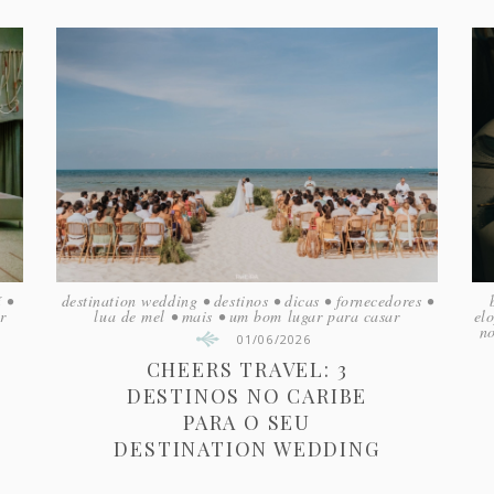
í
•
destination wedding
•
destinos
•
dicas
•
fornecedores
•
r
lua de mel
•
mais
•
um bom lugar para casar
el
no
01/06/2026
CHEERS TRAVEL: 3
DESTINOS NO CARIBE
PARA O SEU
DESTINATION WEDDING