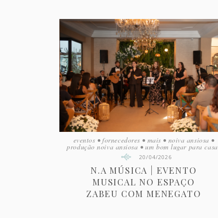
eventos
•
fornecedores
•
mais
•
noiva ansiosa
•
produção noiva ansiosa
•
um bom lugar para casa
20/04/2026
N.A MÚSICA | EVENTO
MUSICAL NO ESPAÇO
ZABEU COM MENEGATO