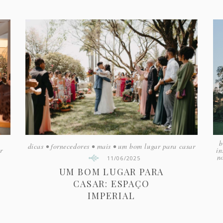
b
dicas
•
fornecedores
•
mais
•
um bom lugar para casar
r
in
n
11/06/2025
UM BOM LUGAR PARA
CASAR: ESPAÇO
IMPERIAL