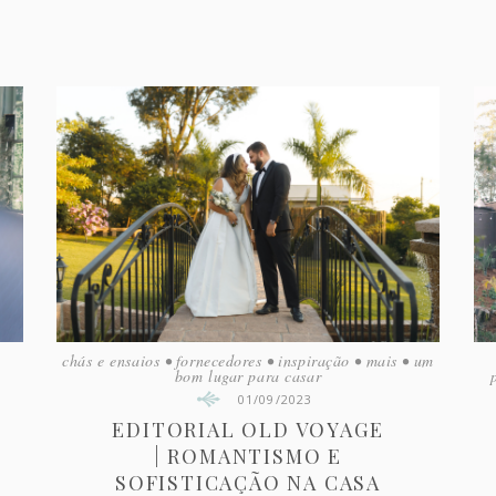
chás e ensaios
•
fornecedores
•
inspiração
•
mais
•
um
bom lugar para casar
01/09/2023
EDITORIAL OLD VOYAGE
| ROMANTISMO E
SOFISTICAÇÃO NA CASA