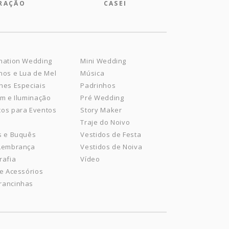
IRAÇÃO
CASEI
nation Wedding
Mini Wedding
nos e Lua de Mel
Música
hes Especiais
Padrinhos
om e Iluminação
Pré Wedding
os para Eventos
Story Maker
Traje do Noivo
s e Buquês
Vestidos de Festa
 Lembrança
Vestidos de Noiva
rafia
Vídeo
 e Acessórios
rancinhas