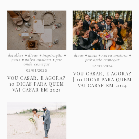
detalhes
•
dicas
•
inspiração
•
dicas
•
mais
•
noiva ansiosa
•
mais
•
noiva ansiosa
•
por
por onde começar
onde começar
02/01/2024
02/01/2025
VOU CASAR, E AGORA?
VOU CASAR, E AGORA?
| 10 DICAS PARA QUEM
10 DICAS PARA QUEM
VAI CASAR EM 2024
VAI CASAR EM 2025