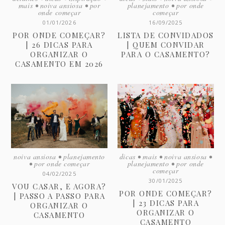
mais
•
noiva ansiosa
•
por
planejamento
•
por onde
onde começar
começar
01/01/2026
16/09/2025
POR ONDE COMEÇAR?
LISTA DE CONVIDADOS
| 26 DICAS PARA
| QUEM CONVIDAR
ORGANIZAR O
PARA O CASAMENTO?
CASAMENTO EM 2026
noiva ansiosa
•
planejamento
dicas
•
mais
•
noiva ansiosa
•
•
por onde começar
planejamento
•
por onde
começar
04/02/2025
30/01/2025
VOU CASAR, E AGORA?
POR ONDE COMEÇAR?
| PASSO A PASSO PARA
| 23 DICAS PARA
ORGANIZAR O
ORGANIZAR O
CASAMENTO
CASAMENTO