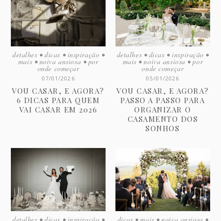
detalhes
•
dicas
•
inspiração
•
detalhes
•
dicas
•
inspiração
•
mais
•
noiva ansiosa
•
por
mais
•
noiva ansiosa
•
por
onde começar
onde começar
07/01/2026
05/01/2026
VOU CASAR, E AGORA?
VOU CASAR, E AGORA?
6 DICAS PARA QUEM
PASSO A PASSO PARA
VAI CASAR EM 2026
ORGANIZAR O
CASAMENTO DOS
SONHOS
detalhes
•
dicas
•
inspiração
•
dicas
•
mais
•
noiva ansiosa
•