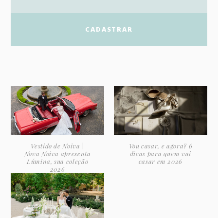
Vestido de Noiva |
Vou casar, e agora? 6
Nova Noiva apresenta
dicas para quem vai
Lúmina, sua coleção
casar em 2026
2026