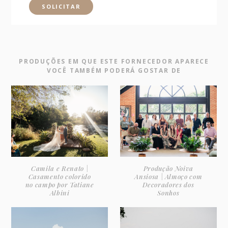
PRODUÇÕES EM QUE ESTE FORNECEDOR APARECE
VOCÊ TAMBÉM PODERÁ GOSTAR DE
Camila e Renato |
Produção Noiva
Casamento colorido
Ansiosa | Almoço com
no campo por Tatiane
Decoradores dos
Albini
Sonhos