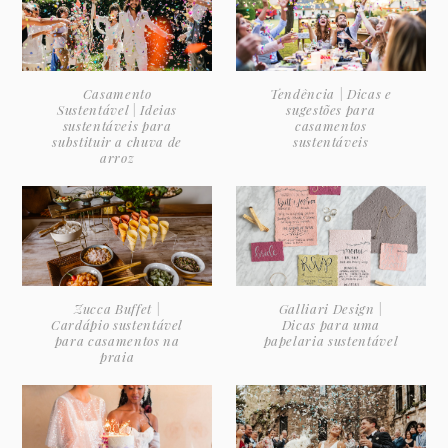
Casamento
Tendência | Dicas e
Sustentável | Ideias
sugestões para
sustentáveis para
casamentos
substituir a chuva de
sustentáveis
arroz
Zucca Buffet |
Galliari Design |
Cardápio sustentável
Dicas para uma
para casamentos na
papelaria sustentável
praia