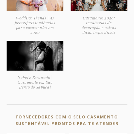
Wedding Trends | As
Casamento 2020:
principais tendências
tendências de
para casamentos em
decoração e outras
2020
dicas imperdíveis
Isabel e Fernando |
Casamento em São
Bento do Sapucaí
FORNECEDORES COM O SELO CASAMENTO
SUSTENTÁVEL PRONTOS PRA TE ATENDER