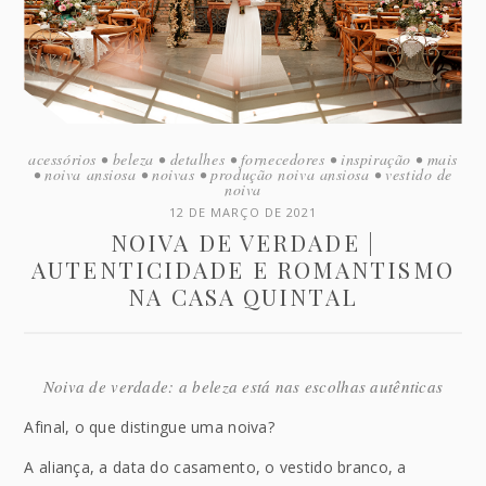
acessórios
•
beleza
•
detalhes
•
fornecedores
•
inspiração
•
mais
•
noiva ansiosa
•
noivas
•
produção noiva ansiosa
•
vestido de
noiva
12 DE MARÇO DE 2021
NOIVA DE VERDADE |
AUTENTICIDADE E ROMANTISMO
NA CASA QUINTAL
Noiva de verdade: a beleza está nas escolhas autênticas
Afinal, o que distingue uma noiva?
A aliança, a data do casamento, o vestido branco, a