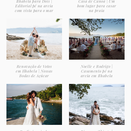
Ilhabela para Dois |
Casa de Canoa | Um
Editorial pé na areia
bom lugar para casar
com vista para o mar
na praia
Renovação de Votos
Noelle e Rodrigo |
em Ilhabela | Nossas
Casamento pé na
Bodas de Açúcar
areia em Ilhabela