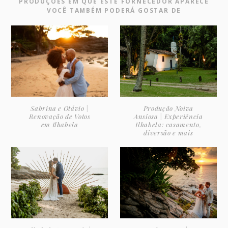
PRODUÇÕES EM QUE ESTE FORNECEDOR APARECE
VOCÊ TAMBÉM PODERÁ GOSTAR DE
Sabrina e Otávio |
Produção Noiva
Renovação de Votos
Ansiosa | Experiência
em Ilhabela
Ilhabela: casamento,
diversão e mais